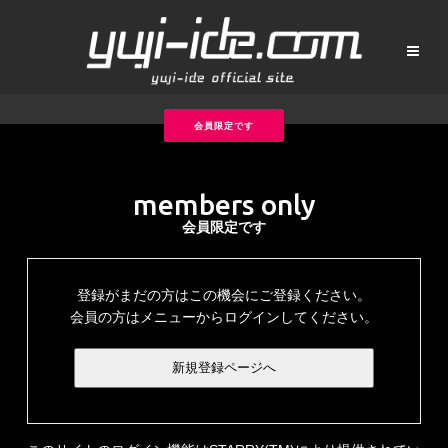
会員限定です
members only
会員限定です
登録がまだの方はこの機会にご登録ください。
会員の方はメニューからログインしてください。
新規登録ページへ