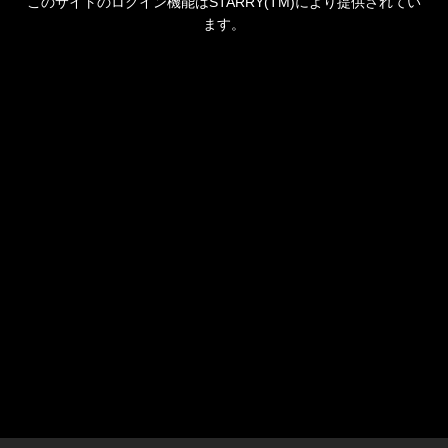
このサイトのログイン機能はSTARRY(TM)により提供されてい
ます。