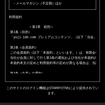
・メールマガジン（不定期）ほか
利用規約
          ＜第1章　総則＞

第1条（目的）

「yuji-ide.com プレミアムコンテンツ」（以下「当会
第2条（会員規約）

この会員規約（以下「本規約」といいます。）は、有限会社Y's
当社が会員に対して行う第3条の通知および当社が本規約の他に
本規約本文の定めと利用規約等の定めが異なる場合は、当該利用
第3条（会員への通知）

当社は、随時、会員に対し、当社からの郵送物・メールおよび当
このサイトのログイン機能はSTARRY(TM)により提供されてい
＜第2章　会員＞

ます。
第4条（会員）本規約における会員とは、当社に対し当会への入
第5条（入会の承認）
