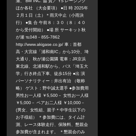
瀬、 BM INC. 協 賛／ YS レーシング
ほか各社 （大会要項） ●日 時 2025年
２月１日（土）＊雨天中止（小雨決
行） ●集 合 午前８：３０（８：４０
から受付開始） ●場 所 サーキット秋
が瀬 ℡048－855-7862
http://www.akigase.co.jp/ 車：首都
高・大宮線「浦和南IC」から10分、埼
大通り、秋が瀬公園隣 電車：JR京浜
東北線、北浦和駅から、バス「埼玉大
学」行き終点下車、徒歩15分 ●出 演
パーソナリティー：井出有治 （敬称
略） ゲスト：野中誠太選手 ●参加費用
男性お一人様 ￥5,500－ 女性お一人様
￥5,000－ ペアお二人様 ￥10,000－
(男女、女性組、親子＊中学生以下の
お子様組） ＊参加費には、タイム計
測、レース体験走行、保険料、懇親会
参加費が含まれます。 ＊懇親会のみ