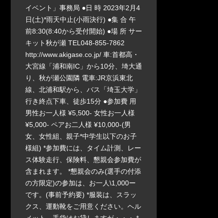
イベント」事務局 ●日 時 2023年2月4
日(土)*雨天中止(小雨決行) ●集 合 午
前8:30(8:40から受付開始) ●場 所 サー
キット秋が瀬 TEL048-855-7862
http://www.akigase.co.jp/ 車:首都高・
大宮線「浦和南IC」から10分、埼大通
り、秋が瀬公園隣 電車:JR京浜東北
線、北浦和駅から、バス「埼玉大学」
行き終点下車、徒歩15分 ●参加費 用
男性お一人様 ¥5,500- 女性お一人様
¥5,000- ペアお二人様 ¥10,000-(男
女、女性組、親子*中学生以下のお子
様組) *参加費には、タイム計測、レー
ス体験走行、保険料、懇親会参加費が
含まれます。 *懇親会のみ(選手の付添
の方限定)の参加は、お一人\1,000ー
です。(事前予約要) *服装は、スラッ
クス、運動靴をご用意ください。ヘル