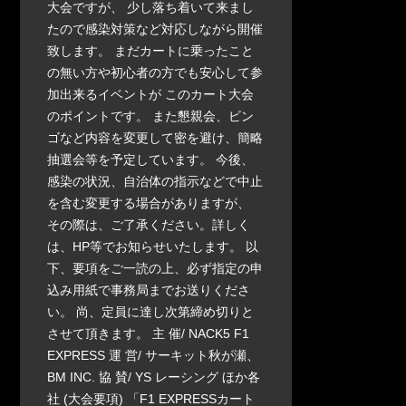
大会ですが、 少し落ち着いて来まし
たので感染対策など対応しながら開催
致します。 まだカートに乗ったこと
の無い方や初心者の方でも安心して参
加出来るイベントが このカート大会
のポイントです。 また懇親会、ビン
ゴなど内容を変更して密を避け、簡略
抽選会等を予定しています。 今後、
感染の状況、自治体の指示などで中止
を含む変更する場合がありますが、
その際は、ご了承ください。詳しく
は、HP等でお知らせいたします。 以
下、要項をご一読の上、必ず指定の申
込み用紙で事務局までお送りくださ
い。 尚、定員に達し次第締め切りと
させて頂きます。 主 催/ NACK5 F1
EXPRESS 運 営/ サーキット秋が瀬、
BM INC. 協 賛/ YS レーシング ほか各
社 (大会要項) 「F1 EXPRESSカート