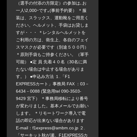
（選手の付添の方限定）の参加は､お
一人\2,000ｰです｡(事前予約要） ＊服
装は、スラックス、運動靴をご用意く
ださい。ヘルメット、手袋はお貸しま
すが・・・ ＊レンタルヘルメットを
ご利用の方は、衛生上、各自のフェイ
スマスクが必要です（別途５００円）
＊原則手袋もご持参ください。（軍手
可能） ●定 員 先着４０名（30名に満
たない場合は中止する場合がありま
す。） ●申込み方法 １.「F1
EXPRESSカート」事務局 FAX ：03－
6434－0088 (緊急用tel 090-3503-
9429 宮下） ＊事務局移転により番号
が変わりました。基本メールでお願い
します。 ＊リモートワーク導入で電
話の即応が出来ない場合があります
E-mail：f1express@ambm.co.jp ２.
「サーキット秋が瀬、F1EXPRESSカ