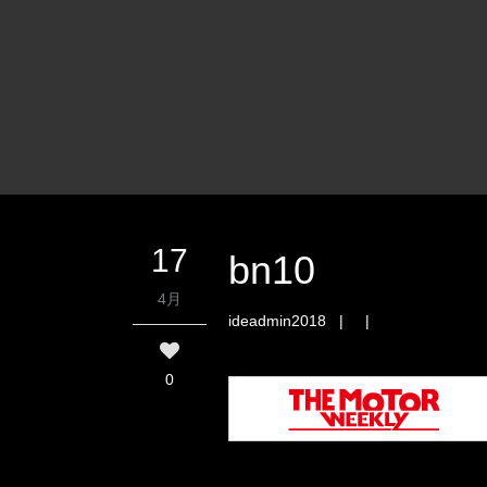
17
bn10
4月
ideadmin2018
| |
0