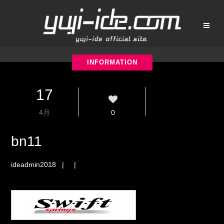
17
4月
0
bn11
ideadmin2018
| |