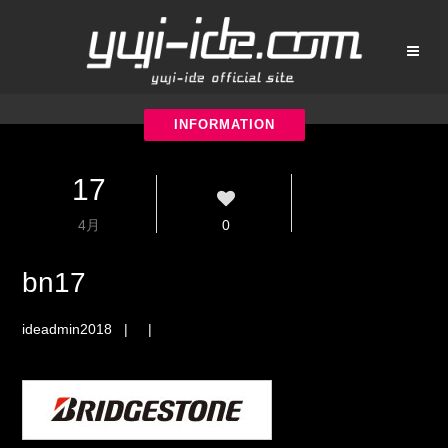
17
4月
0
bn17
ideadmin2018
| |