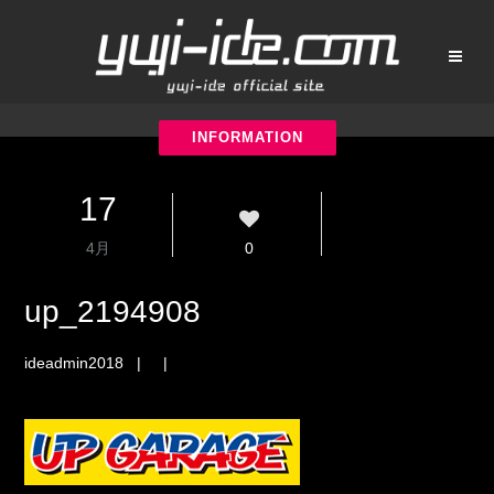
17
4月
0
up_2194908
ideadmin2018
| |