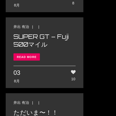
8
8月
井出 有治
| |
SUPER GT – Fuji
500マイル
READ MORE
03
10
8月
井出 有治
| |
ただいま〜！！